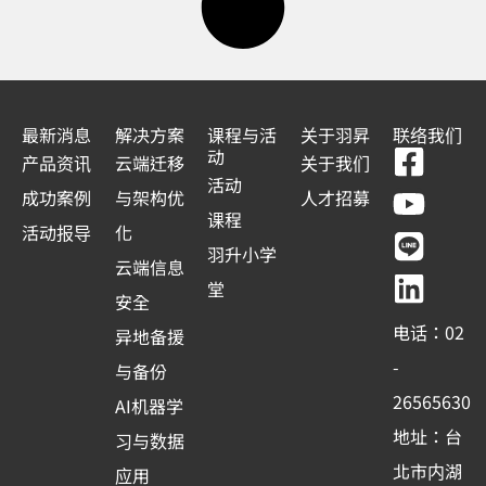
最新消息
解决方案
课程与活
关于羽昇
联络我们
F
Y
L
L
动
产品资讯
云端迁移
关于我们
a
o
i
i
活动
成功案例
与架构优
人才招募
c
u
n
n
课程
活动报导
化
e
t
e
k
羽升小学
云端信息
b
u
e
堂
安全
o
b
d
电话：02
异地备援
o
e
i
-
与备份
k
n
26565630
AI机器学
-
地址：台
习与数据
s
北市内湖
应用