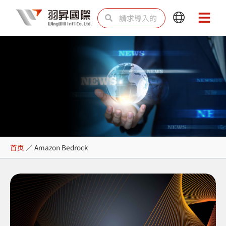
跳
Search
Search
Main
Main
至
Menu
Menu
内
容
Amazon Bedrock
首页
／
Amazon Bedrock