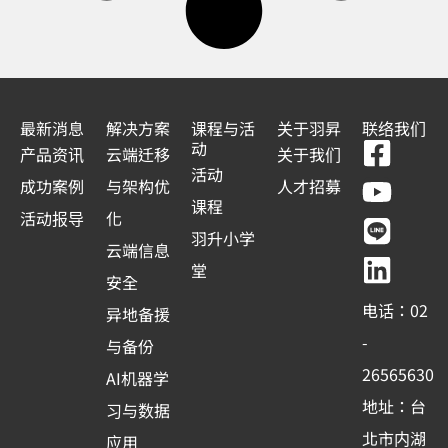
最新消息
解决方案
课程与活
关于羽昇
联络我们
F
Y
L
L
动
产品资讯
云端迁移
关于我们
a
o
i
i
活动
成功案例
与架构优
人才招募
c
u
n
n
课程
活动报导
化
e
t
e
k
羽升小学
云端信息
b
u
e
堂
安全
o
b
d
电话：02
异地备援
o
e
i
-
与备份
k
n
26565630
AI机器学
-
地址：台
习与数据
s
北市内湖
应用