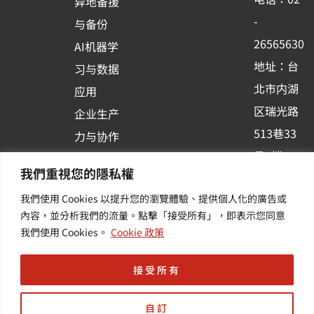
异地备援
o
e
i
-
与备份
k
n
26565630
AI机器学
-
地址：台
习与数据
s
北市内湖
应用
q
区瑞光路
u
企业生产
513巷33
a
力与协作
r
号6楼
容器化平
我們重視您的隱私權
e
订阅羽升
台应用
我們使用 Cookies 以提升您的瀏覽體驗、提供個人化的廣告或
新讯 | 提
其他/增
內容，並分析我們的流量。點擊「接受所有」，即表示您同意
供您最新
值服务
我們使用 Cookies。
Cookie 政策
的活动及
产业资讯
接受所有
自訂