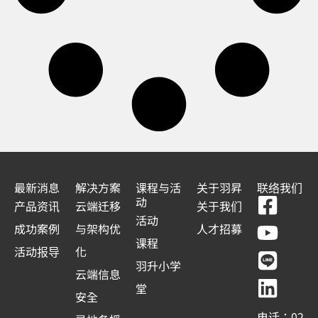
最新消息
解决方案
课程与活
关于羽昇
联络我们
F
Y
L
L
动
产品资讯
云端迁移
关于我们
a
o
i
i
活动
成功案例
与架构优
人才招募
c
u
n
n
课程
活动报导
化
e
t
e
k
羽升小学
云端信息
b
u
e
堂
安全
o
b
d
电话：02