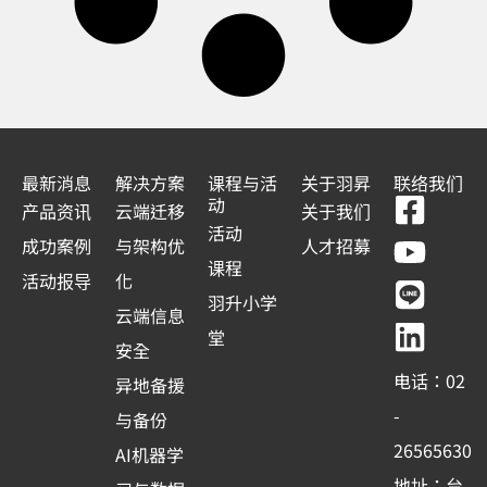
最新消息
解决方案
课程与活
关于羽昇
联络我们
F
Y
L
L
动
产品资讯
云端迁移
关于我们
a
o
i
i
活动
成功案例
与架构优
人才招募
c
u
n
n
课程
活动报导
化
e
t
e
k
羽升小学
云端信息
b
u
e
堂
安全
o
b
d
电话：02
异地备援
o
e
i
-
与备份
k
n
26565630
AI机器学
-
地址：台