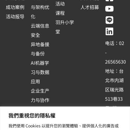
a
o
i
i
活动
成功案例
与架构优
人才招募
c
u
n
n
课程
活动报导
化
e
t
e
k
羽升小学
云端信息
b
u
e
堂
安全
o
b
d
电话：02
异地备援
o
e
i
-
与备份
k
n
26565630
AI机器学
-
地址：台
习与数据
s
北市内湖
应用
q
区瑞光路
u
企业生产
513巷33
a
力与协作
r
号6楼
容器化平
我們重視您的隱私權
e
订阅羽升
台应用
我們使用 Cookies 以提升您的瀏覽體驗、提供個人化的廣告或
新讯 | 提
其他/增