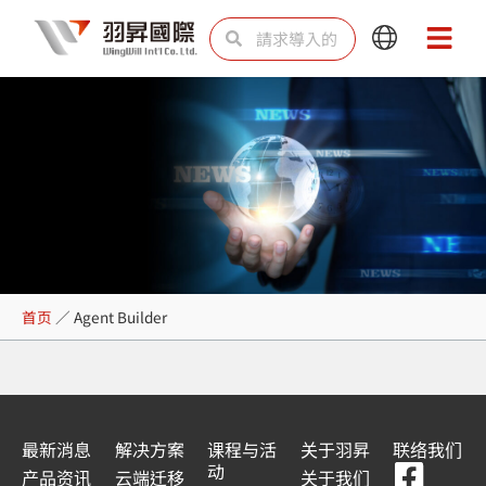
跳
Search
Search
Main
Main
至
Menu
Menu
内
容
Agent Builder
首页
／
Agent Builder
最新消息
解决方案
课程与活
关于羽昇
联络我们
F
Y
L
L
动
产品资讯
云端迁移
关于我们