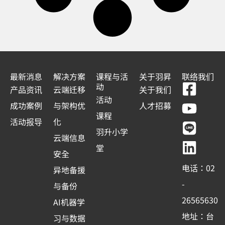
最新消息
解决方案
课程与活
关于羽昇
联络我们
F
Y
L
L
动
产品资讯
云端迁移
关于我们
a
o
i
i
活动
成功案例
与架构优
人才招募
c
u
n
n
课程
活动报导
化
e
t
e
k
羽升小学
云端信息
b
u
e
堂
安全
o
b
d
电话：02
异地备援
o
e
i
-
与备份
k
n
26565630
AI机器学
-
地址：台
习与数据
s