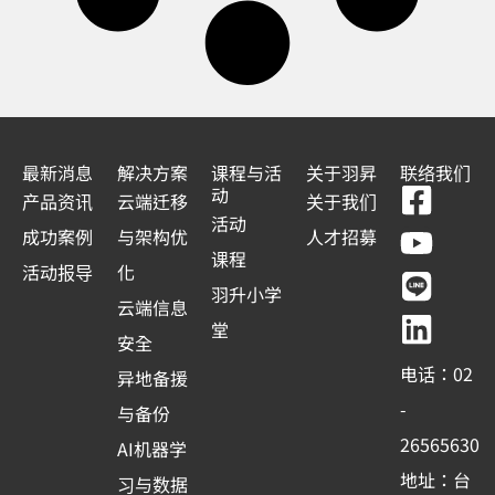
最新消息
解决方案
课程与活
关于羽昇
联络我们
F
Y
L
L
动
产品资讯
云端迁移
关于我们
a
o
i
i
活动
成功案例
与架构优
人才招募
c
u
n
n
课程
活动报导
化
e
t
e
k
羽升小学
云端信息
b
u
e
堂
安全
o
b
d
电话：02
异地备援
o
e
i
-
与备份
k
n
26565630
AI机器学
-
地址：台
习与数据