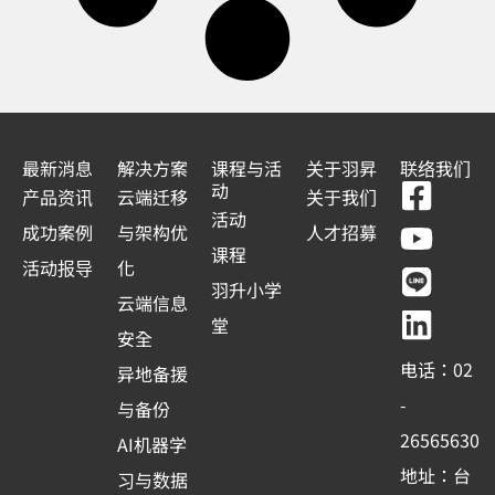
最新消息
解决方案
课程与活
关于羽昇
联络我们
F
Y
L
L
动
产品资讯
云端迁移
关于我们
a
o
i
i
活动
成功案例
与架构优
人才招募
c
u
n
n
课程
活动报导
化
e
t
e
k
羽升小学
云端信息
b
u
e
堂
安全
o
b
d
电话：02
异地备援
o
e
i
-
与备份
k
n
26565630
AI机器学
-
地址：台
习与数据
s