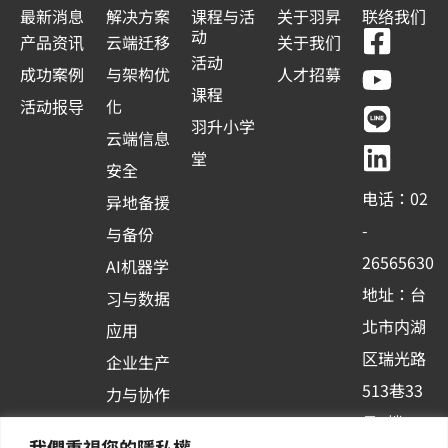
最新消息
解决方案
课程与活
关于羽昇
联络我们
F
Y
L
L
动
产品资讯
云端迁移
关于我们
a
o
i
i
活动
成功案例
与架构优
人才招募
c
u
n
n
课程
活动报导
化
e
t
e
k
羽升小学
云端信息
b
u
e
堂
安全
o
b
d
电话：02
异地备援
o
e
i
-
与备份
k
n
26565630
AI机器学
-
地址：台
习与数据
s
北市内湖
应用
q
区瑞光路
u
企业生产
513巷33
a
力与协作
r
号6楼
容器化平
我們重視您的隱私權