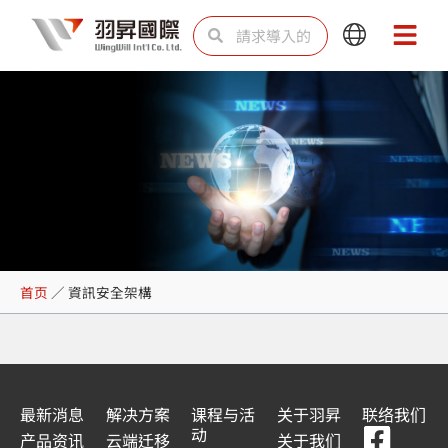
跳
Search
Search
Main
Main
至
Menu
Menu
内
容
資訊安全架構
首页
／
資訊安全架構
最新消息
解决方案
课程与活
关于羽昇
联络我们
F
Y
L
L
动
产品资讯
云端迁移
关于我们