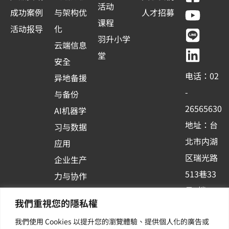
a
o
i
i
活动
成功案例
与架构优
人才招募
c
u
n
n
课程
活动报导
化
e
t
e
k
羽升小学
云端信息
b
u
e
堂
安全
o
b
d
电话：02
异地备援
o
e
i
-
与备份
k
n
26565630
AI机器学
-
地址：台
习与数据
s
北市内湖
应用
q
区瑞光路
u
企业生产
513巷33
a
力与协作
r
号6楼
容器化平
我們重視您的隱私權
e
订阅羽升
台应用
我們使用 Cookies 以提升您的瀏覽體驗、提供個人化的廣告或
新讯 | 提
其他/增