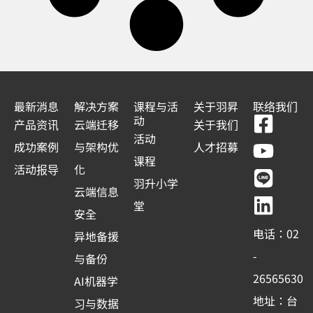
最新消息
解决方案
课程与活
关于羽昇
联络我们
F
Y
L
L
动
产品资讯
云端迁移
关于我们
a
o
i
i
活动
成功案例
与架构优
人才招募
c
u
n
n
课程
活动报导
化
e
t
e
k
羽升小学
云端信息
b
u
e
堂
安全
o
b
d
电话：02
异地备援
o
e
i
-
与备份
k
n
26565630
AI机器学
-
地址：台
习与数据
s