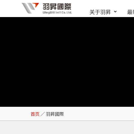
跳
关于羽昇
最
至
内
容
羽昇國際
首页
／
羽昇國際