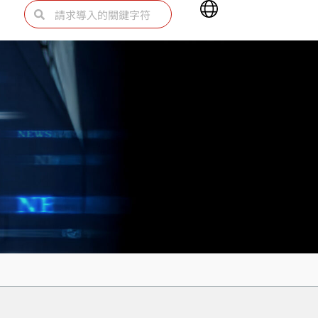
Main
Search
Search
Menu