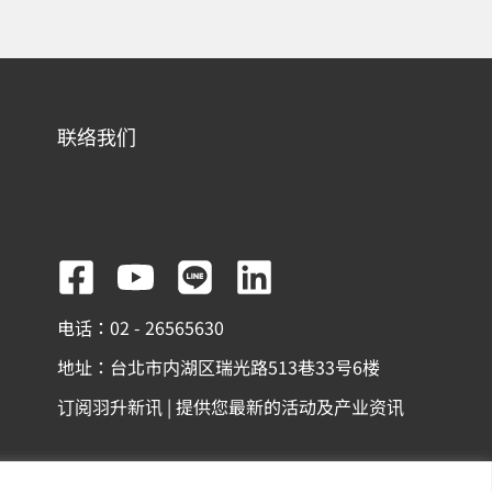
联络我们
F
Y
L
L
a
o
i
i
电话：02 - 26565630
c
u
n
n
地址：台北市内湖区瑞光路513巷33号6楼
e
t
e
k
订阅羽升新讯 | 提供您最新的活动及产业资讯
b
u
e
o
b
d