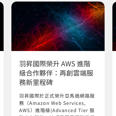
羽昇國際榮升 AWS 進階
級合作夥伴：再創雲端服
務新里程碑
羽昇國際於正式榮升亞馬遜網路服
務（Amazon Web Services,
AWS）進階級(Advanced Tier 服