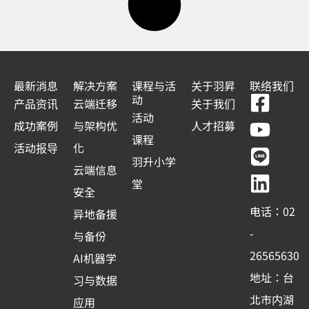
最新消息
解决方案
课程与活
关于羽昇
联络我们
F
Y
L
L
动
产品资讯
云端迁移
关于我们
a
o
i
i
活动
成功案例
与架构优
人才招募
c
u
n
n
课程
活动报导
化
e
t
e
k
羽升小学
云端信息
b
u
e
堂
安全
o
b
d
电话：02
异地备援
o
e
i
-
与备份
k
n
26565630
AI机器学
-
地址：台
习与数据
s
北市内湖
应用