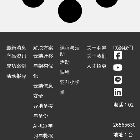
最新消息
解决方案
课程与活
关于羽昇
联络我们
F
Y
L
L
动
产品资讯
云端迁移
关于我们
a
o
i
i
活动
成功案例
与架构优
人才招募
c
u
n
n
课程
活动报导
化
e
t
e
k
羽升小学
云端信息
b
u
e
堂
安全
o
b
d
电话：02
异地备援
o
e
i
-
与备份
k
n
26565630
AI机器学
-
地址：台
习与数据
s