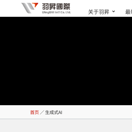
跳
关于羽昇
最
至
内
容
生成式AI
首页
／
生成式AI