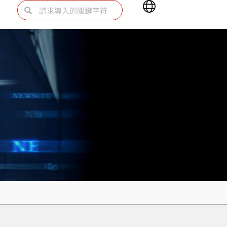
Main
Search
Search
Menu