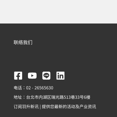
联络我们
F
Y
L
L
a
o
i
i
电话：02 - 26565630
c
u
n
n
地址：台北市内湖区瑞光路513巷33号6楼
e
t
e
k
订阅羽升新讯 | 提供您最新的活动及产业资讯
b
u
e