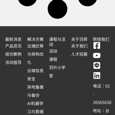
最新消息
解决方案
课程与活
关于羽昇
联络我们
F
Y
L
L
动
产品资讯
云端迁移
关于我们
a
o
i
i
活动
成功案例
与架构优
人才招募
c
u
n
n
课程
活动报导
化
e
t
e
k
羽升小学
云端信息
b
u
e
堂
安全
o
b
d
电话：02
异地备援
o
e
i
-
与备份
k
n
26565630
AI机器学
-
地址：台
习与数据
s