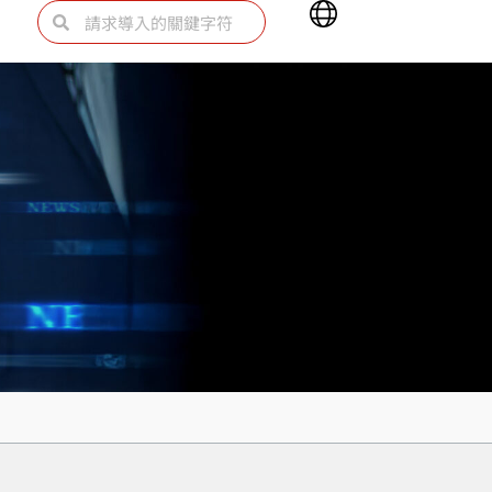
Main
Search
Search
Menu