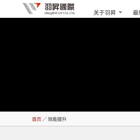
跳
关于羽昇
最
至
内
容
效能提升
首页
／
效能提升