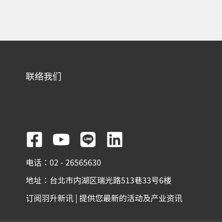
联络我们
F
Y
L
L
a
o
i
i
电话：02 - 26565630
c
u
n
n
地址：台北市内湖区瑞光路513巷33号6楼
e
t
e
k
订阅羽升新讯 | 提供您最新的活动及产业资讯
b
u
e