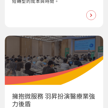
短轉型的成本與時間。
擁抱微服務 羽昇扮演醫療業強
力後盾