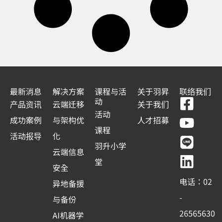
最新消息
解决方案
课程与活
关于羽昇
联络我们
F
Y
L
L
动
产品资讯
云端迁移
关于我们
a
o
i
i
活动
成功案例
与架构优
人才招募
c
u
n
n
课程
活动报导
化
e
t
e
k
羽升小学
云端信息
b
u
e
堂
安全
o
b
d
电话：02
异地备援
o
e
i
-
与备份
k
n
26565630
AI机器学