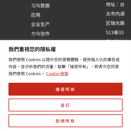
-
地址：台
习与数据
s
北市内湖
应用
q
区瑞光路
u
企业生产
513巷33
a
力与协作
r
号6楼
容器化平
我們重視您的隱私權
e
订阅羽升
台应用
我們使用 Cookies 以提升您的瀏覽體驗、提供個人化的廣告或
新讯 | 提
其他/增
內容，並分析我們的流量。點擊「接受所有」，即表示您同意
供您最新
值服务
我們使用 Cookies。
Cookie 政策
的活动及
产业资讯
接受所有
自訂
拒絕所有
Copyright © 羽昇國際股份有限公司