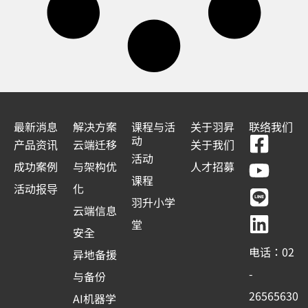
最新消息
解决方案
课程与活
关于羽昇
联络我们
F
Y
L
L
动
产品资讯
云端迁移
关于我们
a
o
i
i
活动
成功案例
与架构优
人才招募
c
u
n
n
课程
活动报导
化
e
t
e
k
羽升小学
云端信息
b
u
e
堂
安全
o
b
d
电话：02
异地备援
o
e
i
-
与备份
k
n
26565630
AI机器学