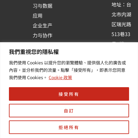
-
地址：台
习与数据
s
北市内湖
应用
q
区瑞光路
u
企业生产
513巷33
a
力与协作
r
号6楼
容器化平
我們重視您的隱私權
e
订阅羽升
台应用
我們使用 Cookies 以提升您的瀏覽體驗、提供個人化的廣告或
新讯 | 提
其他/增
內容，並分析我們的流量。點擊「接受所有」，即表示您同意
供您最新
值服务
我們使用 Cookies。
Cookie 政策
的活动及
产业资讯
接受所有
自訂
拒絕所有
Copyright © 羽昇國際股份有限公司