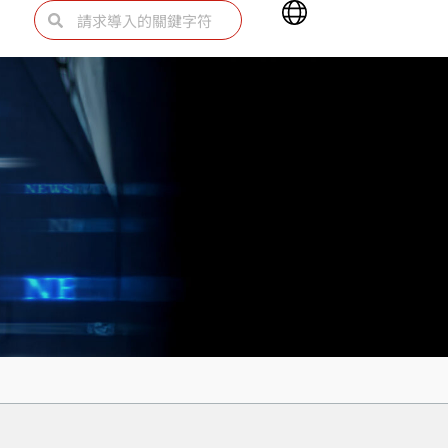
Main
Search
Search
Menu