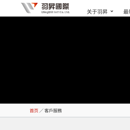
跳
关于羽昇
最
至
内
容
客戶服務
首页
／
客戶服務