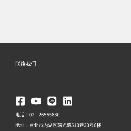
联络我们
F
Y
L
L
a
o
i
i
电话：02 - 26565630
c
u
n
n
地址：台北市内湖区瑞光路513巷33号6楼