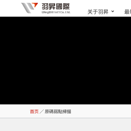
跳
关于羽昇
最
至
内
容
原碼弱點掃描
首页
／
原碼弱點掃描