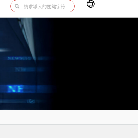
Main
Search
Search
Menu