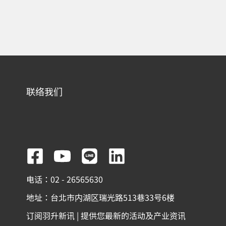
联络我们
F
Y
L
L
a
o
i
i
电话：02 - 26565630
c
u
n
n
地址：台北市内湖区瑞光路513巷33号6楼
e
t
e
k
订阅羽升新讯 | 提供您最新的活动及产业资讯