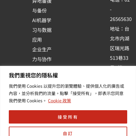
异地备援
o
e
i
-
与备份
k
n
26565630
AI机器学
-
地址：台
习与数据
s
北市内湖
应用
q
区瑞光路
u
企业生产
513巷33
a
力与协作
r
号6楼
容器化平
我們重視您的隱私權
e
订阅羽升
台应用
我們使用 Cookies 以提升您的瀏覽體驗、提供個人化的廣告或
新讯 | 提
其他/增
內容，並分析我們的流量。點擊「接受所有」，即表示您同意
供您最新
值服务
我們使用 Cookies。
Cookie 政策
的活动及
产业资讯
接受所有
自訂