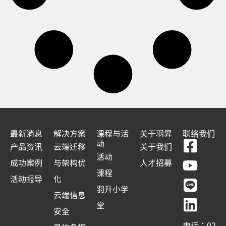
最新消息
解决方案
课程与活
关于羽昇
联络我们
F
Y
L
L
动
产品资讯
云端迁移
关于我们
a
o
i
i
活动
成功案例
与架构优
人才招募
c
u
n
n
课程
活动报导
化
e
t
e
k
羽升小学
云端信息
b
u
e
堂
安全
o
b
d
电话：02