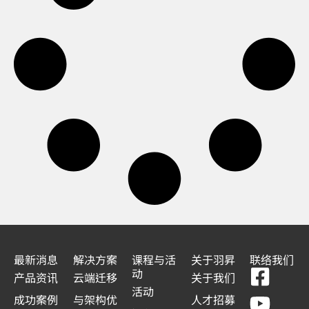
最新消息
解决方案
课程与活
关于羽昇
联络我们
F
Y
L
L
动
产品资讯
云端迁移
关于我们
a
o
i
i
活动
成功案例
与架构优
人才招募