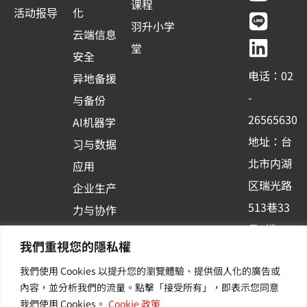
c
u
n
n
课程
活动报导
化
e
t
e
k
羽升小学
云端信息
b
u
e
堂
安全
o
b
d
电话：02
异地备援
o
e
i
-
与备份
k
n
26565630
AI机器学
-
地址：台
习与数据
s
北市内湖
应用
q
区瑞光路
u
企业生产
513巷33
a
力与协作
r
号6楼
容器化平
我們重視您的隱私權
e
订阅羽升
台应用
我們使用 Cookies 以提升您的瀏覽體驗、提供個人化的廣告或
新讯 | 提
其他/增
內容，並分析我們的流量。點擊「接受所有」，即表示您同意
供您最新
值服务
我們使用 Cookies。
Cookie 政策