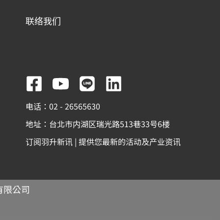
联络我们
F
Y
L
L
a
o
i
i
电话：02 - 26565630
c
u
n
n
地址：台北市内湖区瑞光路513巷33号6楼
e
t
e
k
订阅羽升新讯 | 提供您最新的活动及产业资讯
b
u
e
o
b
d
o
e
i
份有限公司
k
n