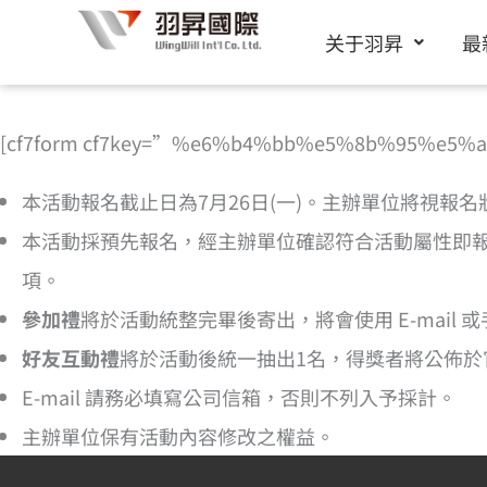
跳
关于羽昇
最
至
内
容
[cf7form cf7key=”%e6%b4%bb%e5%8b%95%e5
本活動報名截止日為7月26日(一)。主辦單位將視報
本活動採預先報名，經主辦單位確認符合活動屬性即
項。
參加禮
將於活動統整完畢後寄出，將會使用 E-mai
好友互動禮
將於活動後統一抽出1名，得獎者將公佈於
E-mail 請務必填寫公司信箱，否則不列入予採計。
主辦單位保有活動內容修改之權益。