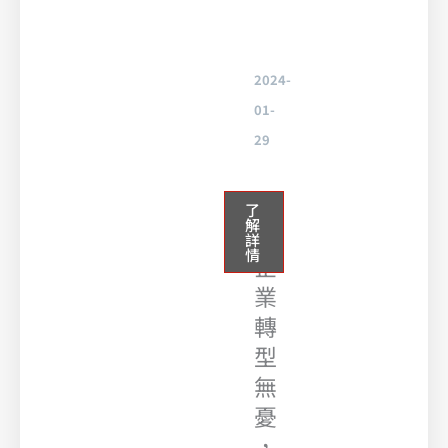
2024-
01-
29
微
了
解
型
詳
情
企
業
轉
型
無
憂
，