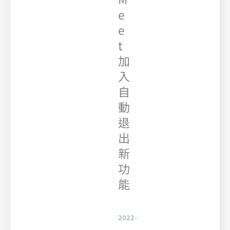
e
e
t
加
入
自
動
退
出
新
功
能
2022-