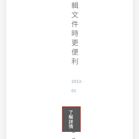
輯
文
件
時
更
便
利
2022-
01
G
了
解
o
詳
情
o