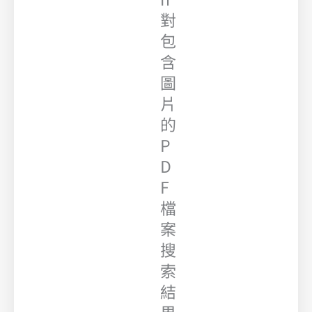
對
包
含
圖
片
的
P
D
F
檔
案
搜
索
結