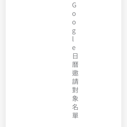
G
o
o
g
l
e
日
曆
邀
請
對
象
名
單