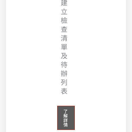
建
立
檢
查
清
單
及
待
辦
列
表
了
解
詳
情