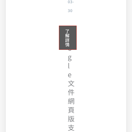
03-
30
G
了
解
o
詳
情
o
g
l
e
文
件
網
頁
版
支