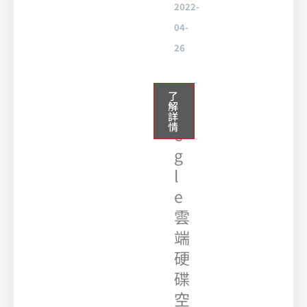
2022-
04-
26
G
了
解
o
詳
情
o
g
l
e
雲
端
硬
碟
空