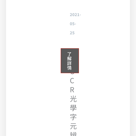
2021-
05-
25
使
了
解
用
詳
情
O
C
R
光
學
字
元
辨