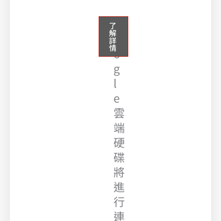
G
了
解
o
詳
情
o
g
l
e
雲
端
硬
碟
將
進
行
連