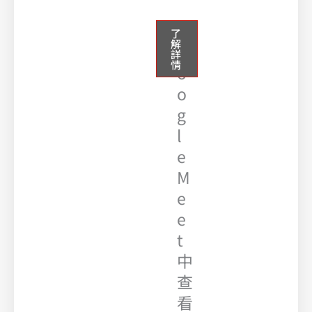
在
了
解
G
詳
情
o
o
g
l
e
M
e
e
t
中
查
看