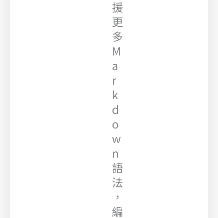
援
更
多
M
a
r
k
d
o
w
n
語
法
，
編