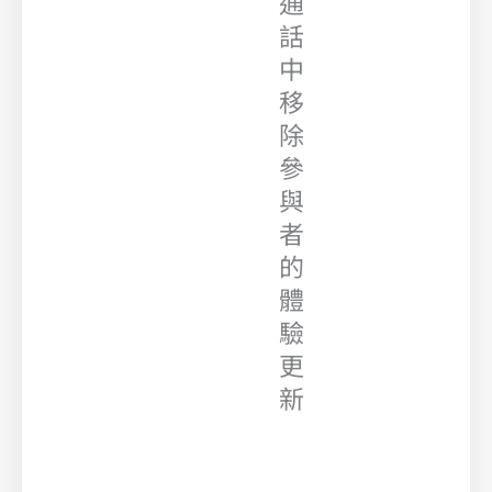
通
話
中
移
除
參
與
者
的
體
驗
更
新