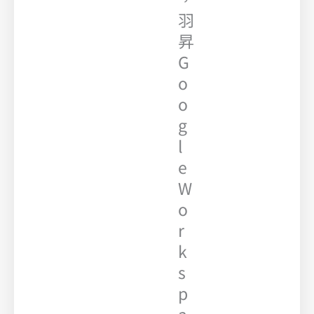
羽
昇
G
o
o
g
l
e
W
o
r
k
s
p