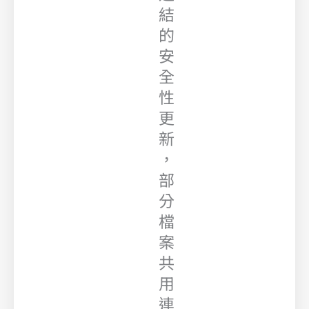
結
的
安
全
性
更
新
，
部
分
檔
案
共
用
連