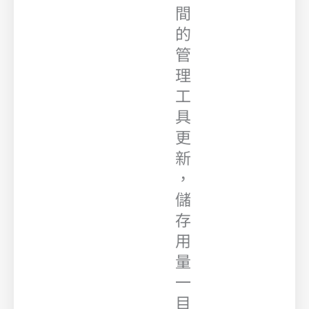
間
的
管
理
工
具
更
新
，
儲
存
用
量
一
目