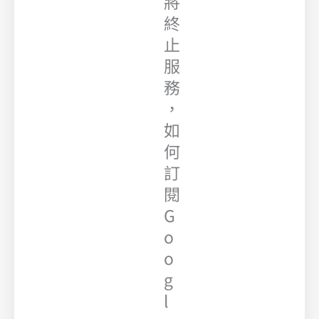
將
終
止
服
務
，
如
何
訂
閱
G
o
o
g
l