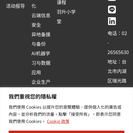
c
u
n
n
课程
活动报导
化
e
t
e
k
羽升小学
云端信息
b
u
e
堂
安全
o
b
d
电话：02
异地备援
o
e
i
-
与备份
k
n
26565630
AI机器学
-
地址：台
习与数据
s
北市内湖
应用
q
区瑞光路
u
企业生产
513巷33
a
力与协作
我們重視您的隱私權
r
号6楼
容器化平
我們使用 Cookies 以提升您的瀏覽體驗、提供個人化的廣告或
e
订阅羽升
台应用
內容，並分析我們的流量。點擊「接受所有」，即表示您同意
新讯 | 提
其他/增
我們使用 Cookies。
Cookie 政策
供您最新
值服务