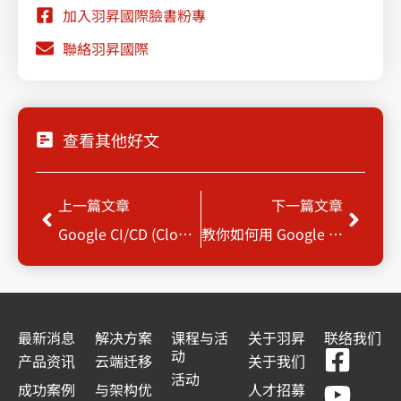
加入羽昇國際臉書粉專
聯絡羽昇國際
查看其他好文
Prev
Next
上一篇文章
下一篇文章
Google CI/CD (Cloud Build, Cloud Deploy, Cloud Run)
教你如何用 Google Cloud Vertex AI 實現文本分類
最新消息
解决方案
课程与活
关于羽昇
联络我们
F
Y
L
L
动
产品资讯
云端迁移
关于我们
a
o
i
i
活动
成功案例
与架构优
人才招募