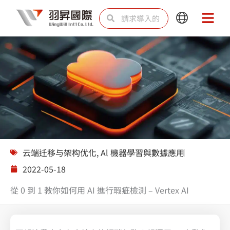
跳
Search
Search
Main
Main
至
Menu
Menu
内
容
解决方案
云端迁移与架构优化
,
Al 機器學習與數據應用
2022-05-18
從 0 到 1 教你如何用 AI 進行瑕疵檢測 – Vertex AI