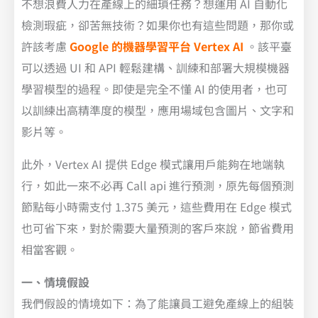
不想浪費人力在產線上的細瑣任務？想運用 AI 自動化
檢測瑕疵，卻苦無技術？如果你也有這些問題，那你或
許該考慮
Google 的機器學習平台 Vertex AI
。該平臺
可以透過 UI 和 API 輕鬆建構、訓練和部署大規模機器
學習模型的過程。即使是完全不懂 AI 的使用者，也可
以訓練出高精準度的模型，應用場域包含圖片、文字和
影片等。
此外，Vertex AI 提供 Edge 模式讓用戶能夠在地端執
行，如此一來不必再 Call api 進行預測，原先每個預測
節點每小時需支付 1.375 美元，這些費用在 Edge 模式
也可省下來，對於需要大量預測的客戶來說，節省費用
相當客觀。
一、情境假設
我們假設的情境如下：為了能讓員工避免產線上的組裝