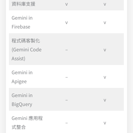
資料庫支援
v
v
Gemini in
v
v
Firebase
程式碼客製化
(Gemini Code
–
v
Assist)
Gemini in
–
v
Apigee
Gemini in
–
v
BigQuery
Gemini 應用程
–
v
式整合