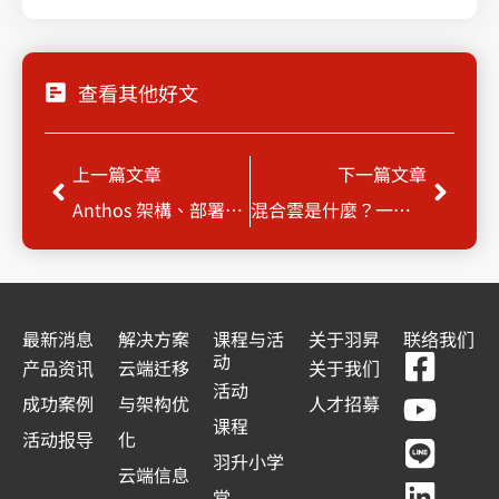
查看其他好文
Prev
Next
上一篇文章
下一篇文章
Anthos 架構、部署系列 – Anthos on VMware
混合雲是什麼？一篇搞懂混合雲、公有雲及私有雲差別
最新消息
解决方案
课程与活
关于羽昇
联络我们
F
Y
L
L
动
产品资讯
云端迁移
关于我们
a
o
i
i
活动
成功案例
与架构优
人才招募
c
u
n
n
课程
活动报导
化
e
t
e
k
羽升小学
云端信息
堂