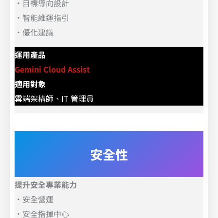
．
目標導向設計
．
智能維運指引
．
優化建議
運用產品
Gemini Cloud Assist
適用對象
雲端架構師、IT 管理員
安全性
提升安全專業能力
．
安全營運
．
安全指揮中心