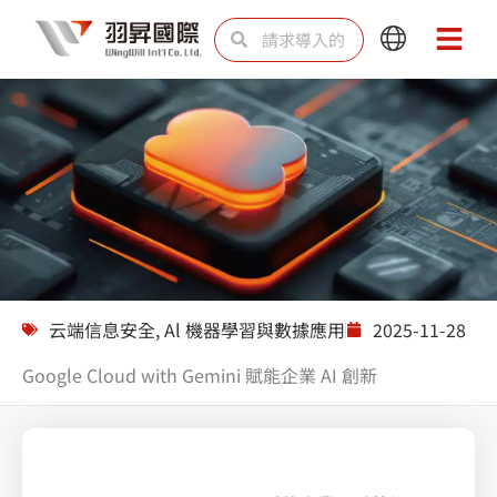
跳
Search
Search
Main
Main
至
Menu
Menu
内
容
解决方案
云端信息安全
,
Al 機器學習與數據應用
2025-11-28
Google Cloud with Gemini 賦能企業 AI 創新
Splunk 上帝視角綜觀雲端防護無死AWS