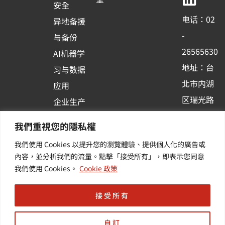
b
u
e
安全
o
b
d
电话：02
异地备援
o
e
i
-
与备份
k
n
26565630
AI机器学
-
地址：台
习与数据
s
北市内湖
应用
q
区瑞光路
u
企业生产
513巷33
a
力与协作
我們重視您的隱私權
r
号6楼
容器化平
我們使用 Cookies 以提升您的瀏覽體驗、提供個人化的廣告或
e
订阅羽升
台应用
內容，並分析我們的流量。點擊「接受所有」，即表示您同意
新讯 | 提
其他/增
我們使用 Cookies。
Cookie 政策
供您最新
值服务
的活动及
接受所有
产业资讯
自訂