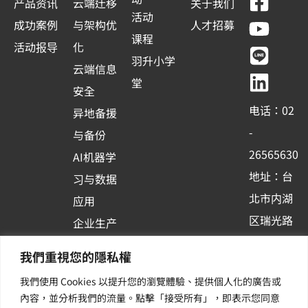
F
Y
L
L
产品资讯
云端迁移
关于我们
a
o
i
i
活动
成功案例
与架构优
人才招募
c
u
n
n
课程
活动报导
化
e
t
e
k
羽升小学
云端信息
b
u
e
堂
安全
o
b
d
电话：02
异地备援
o
e
i
-
与备份
k
n
26565630
AI机器学
-
地址：台
习与数据
s
北市内湖
应用
q
区瑞光路
u
企业生产
513巷33
a
力与协作
我們重視您的隱私權
r
号6楼
容器化平
我們使用 Cookies 以提升您的瀏覽體驗、提供個人化的廣告或
e
订阅羽升
台应用
內容，並分析我們的流量。點擊「接受所有」，即表示您同意