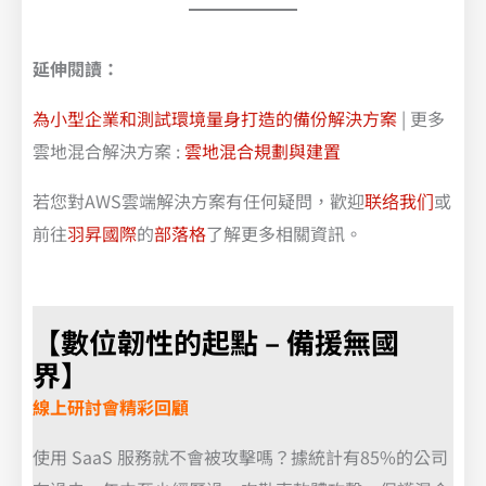
延伸閱讀：
為小型企業和測試環境量身打造的備份解決方案
| 更多
雲地混合解決方案 :
雲地混合規劃與建置
若您對AWS雲端解決方案有任何疑問，歡迎
联络我们
或
前往
羽昇國際
的
部落格
了解更多相關資訊。
【數位韌性的起點 – 備援無國
界】
線上研討會精彩回顧
使用 SaaS 服務就不會被攻擊嗎？據統計有85%的公司