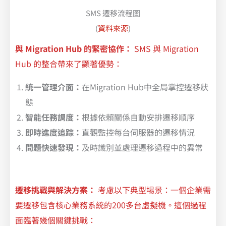
SMS 遷移流程圖
(
資料來源
)
與 Migration Hub 的緊密協作：
SMS 與 Migration
Hub 的整合帶來了顯著優勢：
統一管理介面：
在Migration Hub中全局掌控遷移狀
態
智能任務調度：
根據依賴關係自動安排遷移順序
即時進度追踪：
直觀監控每台伺服器的遷移情況
問題快速發現：
及時識別並處理遷移過程中的異常
遷移挑戰與解決方案：
考慮以下典型場景：一個企業需
要遷移包含核心業務系統的200多台虛擬機。這個過程
面臨著幾個關鍵挑戰：