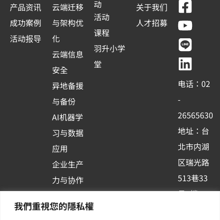
F
Y
L
L
动
产品资讯
云端迁移
关于我们
a
o
i
i
活动
成功案例
与架构优
人才招募
c
u
n
n
课程
活动报导
化
e
t
e
k
羽升小学
云端信息
b
u
e
堂
安全
o
b
d
电话：02
异地备援
o
e
i
-
与备份
k
n
26565630
AI机器学
-
地址：台
习与数据
s
北市内湖
应用
q
区瑞光路
u
企业生产
513巷33
a
力与协作
r
号6楼
容器化平
我們重視您的隱私權
e
订阅羽升
台应用