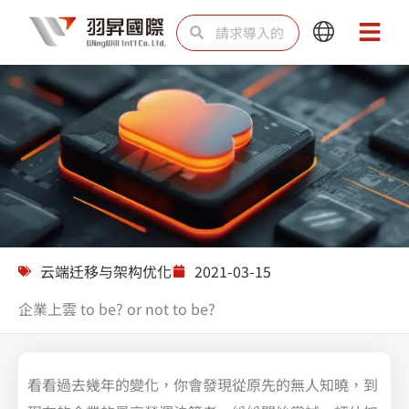
跳
Search
Search
Main
Main
至
Menu
Menu
内
容
解决方案
云端迁移与架构优化
2021-03-15
企業上雲 to be? or not to be?
看看過去幾年的變化，你會發現從原先的無人知曉，到