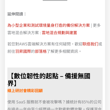
延伸閱讀：
為小型企業和測試環境量身打造的備份解決方案
| 更多
雲地混合解決方案 :
雲地混合規劃與建置
若您對AWS雲端解決方案有任何疑問，歡迎
联络我们
或
前往
羽昇國際
的
部落格
了解更多相關資訊。
【數位韌性的起點 – 備援無國
界】
線上研討會精彩回顧
使用 SaaS 服務就不會被攻擊嗎？據統計有85%的公司
在過去一年中至少經歷過一次勒索軟體攻擊。保護混合