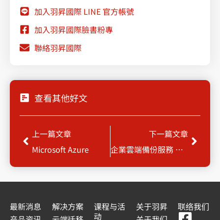
加入羽昇國際 LINE 官方帳號
加入羽昇國際臉書粉專
聯絡羽昇國際
查看其他好文
Prev
Next
上一篇文章
下一篇文章
Microsoft Azure
企業雲端備份服務 HYCU for GCP
最新消息
解决方案
课程与活
关于羽昇
联络我们
F
Y
L
L
动
产品资讯
云端迁移
关于我们