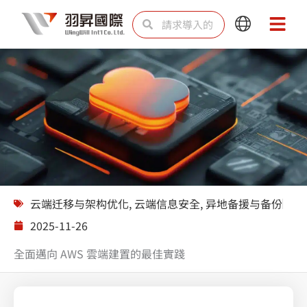
跳
Search
Search
Main
Main
至
Menu
Menu
内
容
解决方案
云端迁移与架构优化
,
云端信息安全
,
异地备援与备份
2025-11-26
全面邁向 AWS 雲端建置的最佳實踐