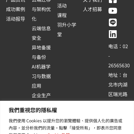
a
o
i
i
活动
成功案例
与架构优
人才招募
c
u
n
n
课程
活动报导
化
e
t
e
k
羽升小学
云端信息
b
u
e
堂
安全
o
b
d
电话：02
异地备援
o
e
i
-
与备份
k
n
26565630
AI机器学
-
地址：台
习与数据
s
北市内湖
应用
q
区瑞光路
u
企业生产
513巷33
a
力与协作
我們重視您的隱私權
r
号6楼
容器化平
我們使用 Cookies 以提升您的瀏覽體驗、提供個人化的廣告或
e
订阅羽升
台应用
內容，並分析我們的流量。點擊「接受所有」，即表示您同意
新讯 | 提
其他/增