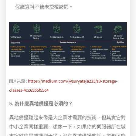
保護資料不被未授權訪問。
圖片來源 :
https://medium.com/@suryateja233/s3-storage-
classes-4cc65b5f55c4
5. 為什麼異地備援是必須的？
異地備援聽起來像是大企業才需要的技術，但其實它對
中小企業同樣重要。想像一下，如果你的伺服器所在城
市突然停電或遇到天災，沒有異地備援的話，業務可能