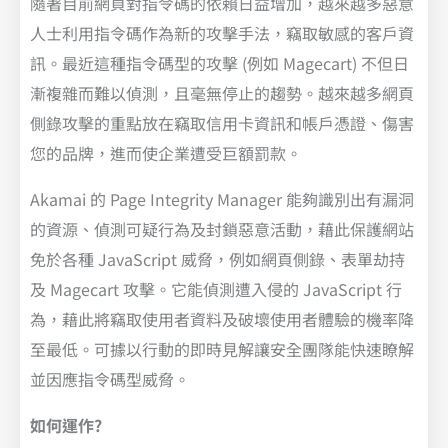
隨著目前網頁對指令碼的依賴日益增加，越來越多惡意
人士利用指令碼作為新的攻擊手法，竊取敏感的客戶資
訊。最近這種指令碼型的攻擊 (例如 Magecart) 不但日
漸複雜而難以偵測，且毫無停止的趨勢。越來越多網頁
側錄攻擊的重點放在竊取信用卡資訊和帳戶憑證、傷害
您的品牌，進而使企業遭受巨額罰款。
Akamai 的 Page Integrity Manager 能夠識別出有漏洞
的資源、偵測可疑行為及封鎖惡意活動，藉此保護網站
免於各種 JavaScript 威脅，例如網頁側錄、表單劫持
及 Magecart 攻擊。它能偵測遭入侵的 JavaScript 行
為，藉此將竊取使用者資料及破壞使用者體驗的機率降
至最低。可據以行動的即時見解讓安全團隊能快速瞭解
並因應指令碼型威脅。
如何運作?