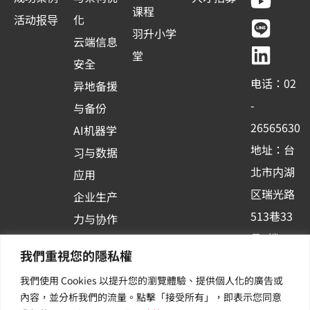
c
u
n
n
课程
活动报导
化
e
t
e
k
羽升小学
云端信息
b
u
e
堂
安全
o
b
d
电话：02
异地备援
o
e
i
-
与备份
k
n
26565630
AI机器学
-
地址：台
习与数据
s
北市内湖
应用
q
区瑞光路
u
企业生产
513巷33
a
力与协作
r
号6楼
容器化平
我們重視您的隱私權
e
订阅羽升
台应用
我們使用 Cookies 以提升您的瀏覽體驗、提供個人化的廣告或
新讯 | 提
其他/增
內容，並分析我們的流量。點擊「接受所有」，即表示您同意
供您最新
值服务