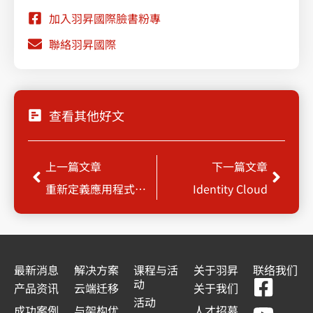
加入羽昇國際臉書粉專
聯絡羽昇國際
查看其他好文
Prev
Next
上一篇文章
下一篇文章
重新定義應用程式存取：管理現代工作團隊
Identity Cloud
最新消息
解决方案
课程与活
关于羽昇
联络我们
F
Y
L
L
动
产品资讯
云端迁移
关于我们
a
o
i
i
活动
成功案例
与架构优
人才招募