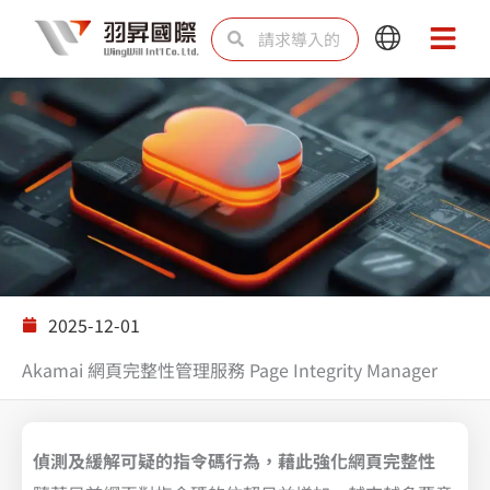
跳
Search
Search
Main
Main
至
Menu
Menu
内
容
解决方案
2025-12-01
Akamai 網頁完整性管理服務 Page Integrity Manager
偵測及緩解可疑的指令碼行為，藉此強化網頁完整性