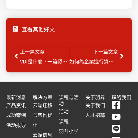
查看其他好文
Prev
Next
上一篇文章
下一篇文章
VDI是什麼？一篇認識VDI軟體2大好處及用途，打造行動辦公室
如何為企業進行資安規劃？從5大資安威脅檢視，做好全方位資安管控
最新消息
解决方案
课程与活
关于羽昇
联络我们
F
Y
L
L
动
产品资讯
云端迁移
关于我们
a
o
i
i
活动
成功案例
与架构优
人才招募
c
u
n
n
课程
活动报导
化
e
t
e
k
羽升小学
云端信息