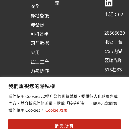
b
u
e
堂
安全
o
b
d
电话：02
异地备援
o
e
i
-
与备份
k
n
26565630
AI机器学
-
地址：台
习与数据
s
北市内湖
应用
q
区瑞光路
u
企业生产
513巷33
a
力与协作
r
号6楼
容器化平
我們重視您的隱私權
e
订阅羽升
台应用
我們使用 Cookies 以提升您的瀏覽體驗、提供個人化的廣告或
新讯 | 提
其他/增
內容，並分析我們的流量。點擊「接受所有」，即表示您同意
供您最新
值服务
我們使用 Cookies。
Cookie 政策
的活动及
产业资讯
接受所有