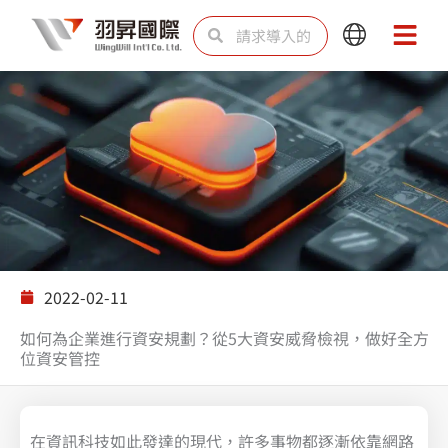
跳
Search
Search
Main
Main
至
Menu
Menu
内
容
解决方案
2022-02-11
如何為企業進行資安規劃？從5大資安威脅檢視，做好全方
位資安管控
在資訊科技如此發達的現代，許多事物都逐漸依靠網路