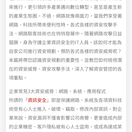
來進行，更引領許多產業邁向數位轉型，甚至是產生新
的產業生態圈。不過，網路就像兩面刃，當我們享受著
網路、科技所帶來便利性時，各式各樣的資安攻擊手
法、網路駭客技術也在悄悄發展中，隨著網路攻擊日益
猖獗，身為守護企業資訊安全的IT人員，該如何才能為
自家公司進行資安規劃，預防各式各樣的資安威脅呢？
本篇將帶您認識資安規劃的重要性，並教您如何檢視潛
在的資安威脅、資安攻擊手法，深入了解資安管控的各
項重點。
企業常見3大資安威脅：網路、系統、應用程式
所謂的「
資訊安全
」即是保護網路、系統及各項資料技
術受有心人士進入，破壞、竊取、修改內部資訊。對企
業來說，資安漏洞不僅會影響公司商譽，更會造成內部
的企業機密、客戶隱私被有心人士盜用，或成為達成某