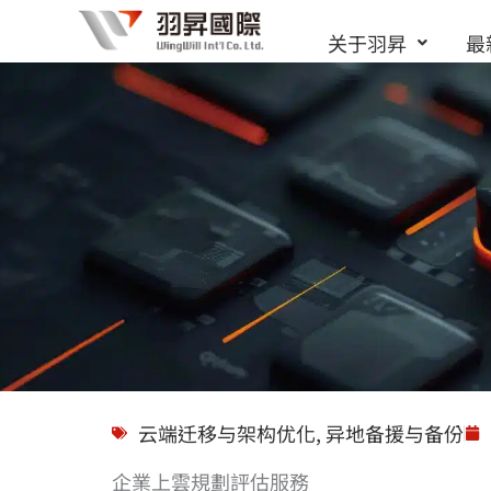
跳
关于羽昇
最
至
内
容
解决方案
云端迁移与架构优化
,
异地备援与备份
企業上雲規劃評估服務