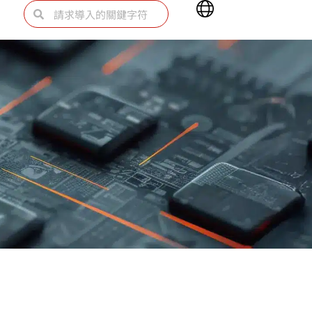
Main
Search
Search
Menu