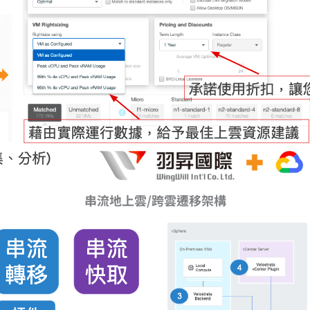
串流地上雲/跨雲遷移架構