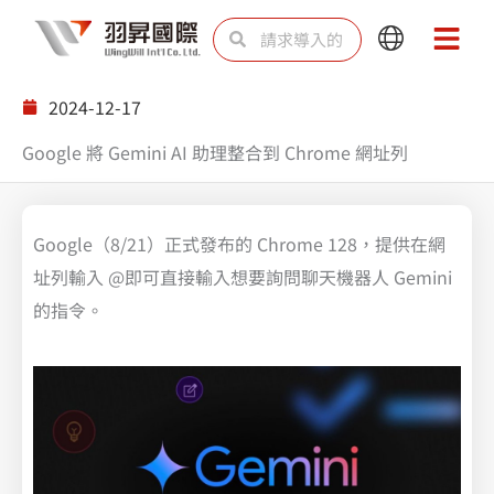
跳
Search
Search
Main
Main
至
Menu
Menu
内
2024-12-17
容
Google 將 Gemini AI 助理整合到 Chrome 網址列
Google（8/21）正式發布的 Chrome 128，提供在網
址列輸入 @即可直接輸入想要詢問聊天機器人 Gemini
的指令。