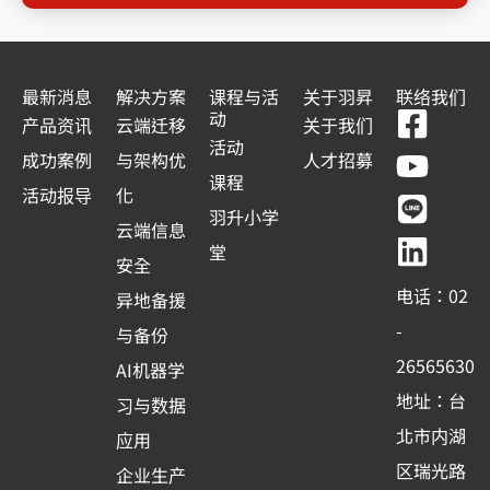
最新消息
解决方案
课程与活
关于羽昇
联络我们
F
Y
L
L
动
产品资讯
云端迁移
关于我们
a
o
i
i
活动
成功案例
与架构优
人才招募
c
u
n
n
课程
活动报导
化
e
t
e
k
羽升小学
云端信息
b
u
e
堂
安全
o
b
d
电话：02
异地备援
o
e
i
-
与备份
k
n
26565630
AI机器学
-
地址：台
习与数据
s
北市内湖
应用
q
区瑞光路
u
企业生产