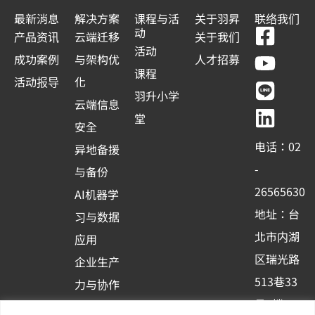
最新消息
解决方案
课程与活
关于羽昇
联络我们
F
Y
L
L
动
产品资讯
云端迁移
关于我们
a
o
i
i
活动
成功案例
与架构优
人才招募
c
u
n
n
课程
活动报导
化
e
t
e
k
羽升小学
云端信息
b
u
e
堂
安全
o
b
d
电话：02
异地备援
o
e
i
-
与备份
k
n
26565630
AI机器学
-
地址：台
习与数据
s
北市内湖
应用
q
区瑞光路
u
企业生产
513巷33
a
力与协作
r
号6楼
容器化平