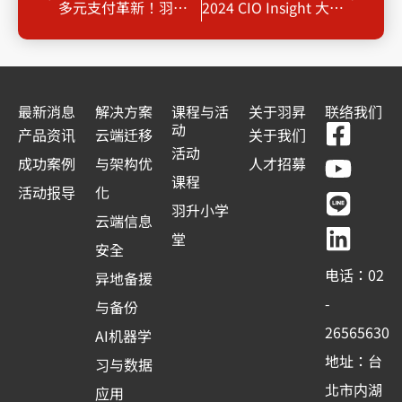
多元支付革新！羽昇國際攜手英特拉金融科技開啟轉型之旅！
2024 CIO Insight 大調查報告下載
最新消息
解决方案
课程与活
关于羽昇
联络我们
F
Y
L
L
动
产品资讯
云端迁移
关于我们
a
o
i
i
活动
成功案例
与架构优
人才招募
c
u
n
n
课程
活动报导
化
e
t
e
k
羽升小学
云端信息
b
u
e
堂
安全
o
b
d
电话：02
异地备援
o
e
i
-
与备份
k
n
26565630
AI机器学
-
地址：台
习与数据
s
北市内湖
应用