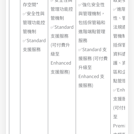
存空間*
✅強化安全性
管理功能控
✅進階安
✅安全性與
與管理機制，
管機制
性、管理
管理功能控
包括保管箱和
✅Standard
法規遵循
管機制
進階端點管理
支援服務
管機制，
✅Standard
服務
(可付費升
括保管箱
支援服務
✅Standard 支
級至
資料遺失
援服務 (可付費
Enhanced
護、資料
升級至
支援服務)
區和企業
Enhanced 支
點管理服
援服務)
✅Enhanc
支援服務
(可付費升
至
Premium