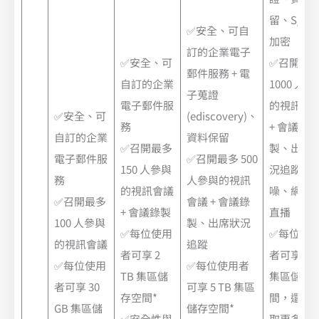
留、S/MI
✅安全、可自
加密
訂的企業電子
✅安全、可
✅召開最
郵件服務 + 電
自訂的企業
1000 人參
子蒐證
電子郵件服
的視訊會
✅安全、可
(ediscovery)、
務
+ 會議錄
自訂的企業
資料保留
✅召開最多
製、出席
電子郵件服
✅召開最多 500
150 人參與
況追蹤、
務
人參與的視訊
的視訊會議
噪、網域
✅召開最多
會議 + 會議錄
+ 會議錄製
直播
100 人參與
製、出席狀況
✅每位使用
✅每位使
的視訊會議
追蹤
者可享 2
者可享 5 T
✅每位使用
✅每位使用者
TB 集區儲
集區儲存
者可享 30
可享 5 TB 集區
存空間*
間，還能
GB 集區儲
儲存空間*
✅安全性與
取更多空間