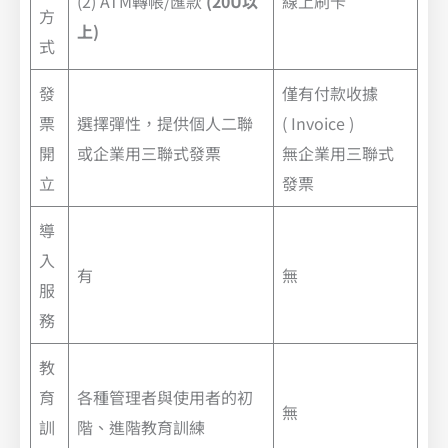
(2) ATM轉帳/匯款
(20U以
線上刷卡
方
上)
式
發
僅有付款收據
票
選擇彈性，提供個人二聯
( Invoice )
開
或企業用三聯式發票
無企業用三聯式
立
發票
導
入
有
無
服
務
教
育
各種管理者與使用者的初
無
訓
階、進階教育訓練