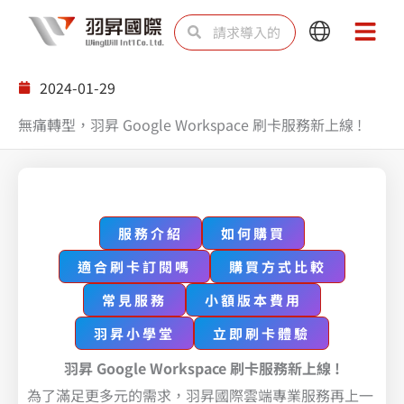
跳
Search
Search
Main
Main
至
Menu
Menu
内
2024-01-29
容
無痛轉型，羽昇 Google Workspace 刷卡服務新上線 !
服務介紹
如何購買
適合刷卡訂閱嗎
購買方式比較
常見服務
小額版本費用
羽昇小學
堂
立即刷卡體驗
羽昇 Google Workspace 刷卡服務新上線 !
為了滿足更多元的需求，羽昇國際雲端專業服務再上一