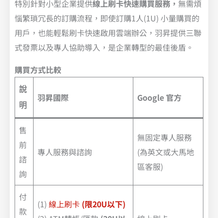
特別針對小型企業提供
線上刷卡快速購買服務，
無需煩
惱繁瑣冗長的訂購流程，即使訂購1人(1U) 小量購買的
用戶，也能輕鬆刷卡快速啟用雲端辦公，羽昇提供三聯
式發票以及專人協助導入，是企業轉型的最佳後盾。
購買方式比較
說
羽昇國際
Google 官方
明
售
無固定專人服務
前
專人服務與諮詢
(為英文或大馬地
諮
區客服)
詢
付
(1)
線上刷卡
(限20U以下)
款