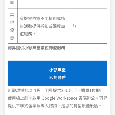
練
其
有機會依據不同檔期或銷
他
售活動提供折扣或課程加
無
優
值服務。
惠
羽昇提供小額無憂數位轉型服務
小額無憂
即刻體驗
無需煩惱繁瑣流程，羽昇提供20U以下，購買1位即可
使用線上刷卡啟用 Google Workspace 雲端辦公。羽昇
提供三聯式發票及專人諮詢，是您的轉型最佳後盾。