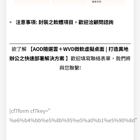
注意事項: 封裝之軟體項目，歡迎洽顧問諮詢
欲了解
【AOD隨選雲＋WVD微軟虛擬桌面 | 打造異地
辦公之快速部署解決方案 】
歡迎填寫聯絡表單，我們將
與您聯繫!
[cf7form cf7key=”
%e6%b4%bb%e5%8b%95%e5%a0%b1%e5%90%8d”