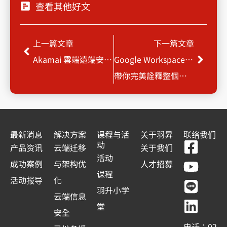
查看其他好文
Prev
Next
上一篇文章
下一篇文章
Akamai 雲端遠端安全存取解決方案
Google Workspace 遠端居家辦公方案
帶你完美詮釋整個城市都是你的辦公室
最新消息
解决方案
课程与活
关于羽昇
联络我们
F
Y
L
L
动
产品资讯
云端迁移
关于我们
a
o
i
i
活动
成功案例
与架构优
人才招募
c
u
n
n
课程
活动报导
化
e
t
e
k
羽升小学
云端信息
b
u
e
堂
安全
o
b
d
电话：02