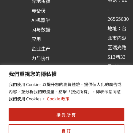
异地备援
o
e
i
-
与备份
k
n
26565630
AI机器学
-
地址：台
习与数据
s
北市内湖
应用
q
区瑞光路
u
企业生产
513巷33
a
力与协作
r
号6楼
容器化平
我們重視您的隱私權
e
订阅羽升
台应用
我們使用 Cookies 以提升您的瀏覽體驗、提供個人化的廣告或
新讯 | 提
其他/增
內容，並分析我們的流量。點擊「接受所有」，即表示您同意
供您最新
值服务
我們使用 Cookies。
Cookie 政策
的活动及
产业资讯
接受所有
自訂