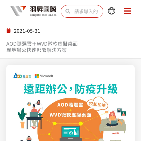
跳
Search
Search
Main
Main
至
Menu
Menu
内
2021-05-31
容
AOD隨選雲＋WVD微軟虛擬桌面
異地辦公快速部署解決方案