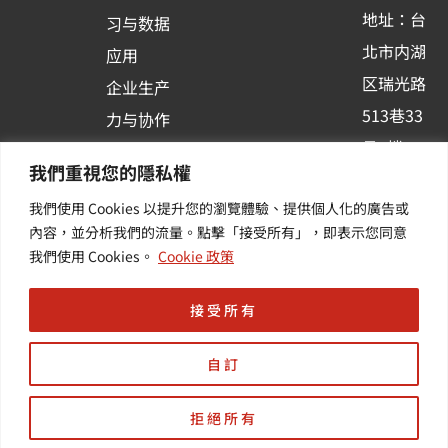
-
地址：台
习与数据
s
北市内湖
应用
q
区瑞光路
u
企业生产
513巷33
a
力与协作
r
号6楼
容器化平
我們重視您的隱私權
e
订阅羽升
台应用
我們使用 Cookies 以提升您的瀏覽體驗、提供個人化的廣告或
新讯 | 提
其他/增
內容，並分析我們的流量。點擊「接受所有」，即表示您同意
供您最新
值服务
我們使用 Cookies。
Cookie 政策
的活动及
产业资讯
接受所有
自訂
拒絕所有
Copyright © 羽昇國際股份有限公司