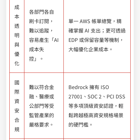
成
各部門各自
本
刷卡訂閱，
單一 AWS 帳單總覽，精
透
難以追蹤，
確掌握 AI 支出；更可透過
明
容易產生「AI
EDP 或保留容量等機制，
與
成本失
大幅優化企業成本。
優
控」。
化
國
難以符合金
Bedrock 擁有 ISO
際
融、醫療或
27001、SOC 2、PCI DSS
資
公部門等受
等多項頂級資安認證，輕
安
監管產業的
鬆跨越極高資安規格場景
合
嚴格要求。
的硬門檻。
規