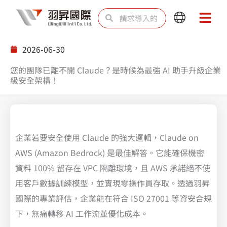
跳
Search
Search
Main
Main
至
Menu
Menu
内
2026-06-30
容
您的團隊已離不開 Claude？是時候為最強 AI 助手升級企業
級安全架構！
企業若要安全使用 Claude 的強大邏輯，Claude on
AWS (Amazon Bedrock) 是最佳解答。它能確保機密
資料 100% 留存在 VPC 隔離環境，且 AWS 承諾絕不使
用客戶數據訓練模型，並實現零操作員存取。透過羽昇
國際的專業評估，企業能在符合 ISO 27001 等資安合規
下，無痛轉移 AI 工作流並優化成本。