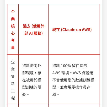
企
業
核
過去 (使用外
現在 (Claude on AWS)
心
部 AI 服務)
考
量
企
資料流向外
資料 100% 留在您的
業
部環境，存
AWS 環境。AWS 保證絕
資
在被用於模
不會使用您的數據訓練模
料
型訓練的隱
型，並實現零操作員存
主
憂。
取。
權