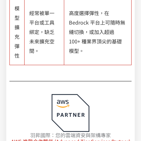
模
經常被單一
高度選擇彈性，在
型
平台或工具
Bedrock 平台上可隨時無
擴
綁定，缺乏
縫切換，或加入超過
充
未來擴充空
100+ 種業界頂尖的基礎
彈
間。
模型。
性
羽昇國際：您的雲端資安與架構專家