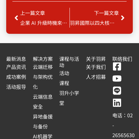
Prev
Next
上一篇文章
下一篇文章
企業 AI 升級時機來了！Microsoft 365 Copilot 限時優惠中 !
羽昇國際以四大核心能力 助企業打造 AI 智慧決策中樞
最新消息
解决方案
课程与活
关于羽昇
联络我们
F
Y
L
L
动
产品资讯
云端迁移
关于我们
a
o
i
i
活动
成功案例
与架构优
人才招募
c
u
n
n
课程
活动报导
化
e
t
e
k
羽升小学
云端信息
b
u
e
堂
安全
o
b
d
电话：02
异地备援
o
e
i
-
与备份
k
n
26565630
AI机器学