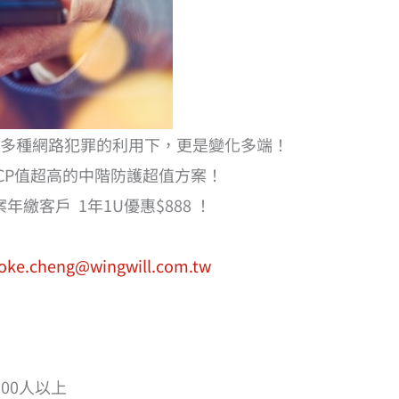
多種網路犯罪的利用下，更是變化多端！
有CP值超高的中階防護超值方案！
繳客戶 1年1U優惠$888 ！
oke.cheng@wingwill.com.tw
100人以上