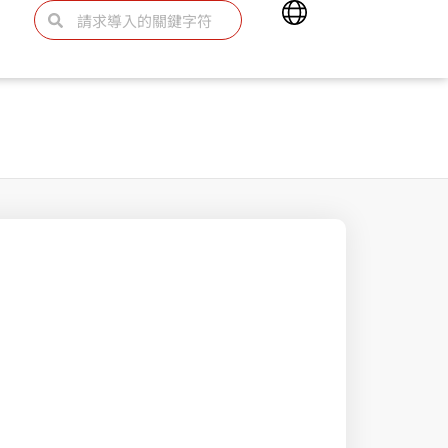
Main
Search
Search
Menu