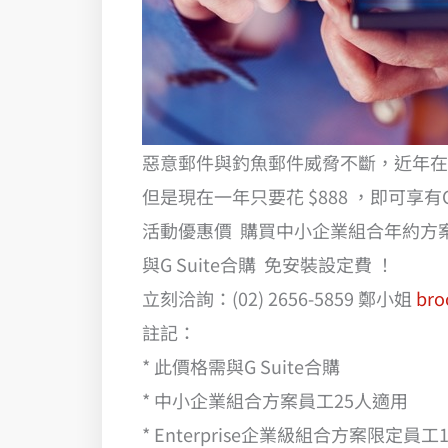
惡意郵件與釣魚郵件威脅不斷，近年在
但是現在一年只要花 $888 ，即可享
活動優惠價 購買中小企業組合年約方案年
與G Suite合購 免安裝設定費 ！
立刻洽詢：(02) 2656-5859 鄭小姐
bro
註記：
* 此價格需與G Suite合購
* 中小企業組合方案員工25人適用
* Enterprise企業級組合方案限定員工