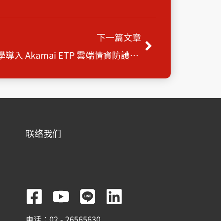
Next
下一篇文章
【新時代資安佈局】東海大學導入 Akamai ETP 雲端情資防護服務， 高效擋下潛藏威脅
联络我们
F
Y
L
L
a
o
i
i
电话：02 - 26565630