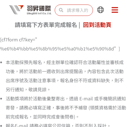
跳
Search
Search
Main
Main
至
Menu
Menu
内
請填寫下方表單完成報名 |
回到活動頁
容
[cf7form cf7key=”
%e6%b4%bb%e5%8b%95%e5%a0%b1%e5%90%8d”]
本活動採預先報名，經主辦單位確認符合活動屬性並審核成
功後，將於活動前一週收到出席提醒函，內容包含此次活動
出席序號及活動注意事項，報名身份不符或資料缺失，則不
另行通知，敬請見諒。
活動獎項將於活動後彙整寄出，透過 E-mail 或手機簡訊通知
寄發，請務必填寫正確，事後將不予補發 (領獎資格需於活動
前完成報名，並同時完成會後問卷)。
報名E-mail 請務必填寫公司信箱，否則不列入採計。