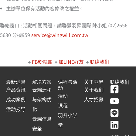
主辦單位保有活動內容修改之權益。
聯絡窗口 : 活動相關問題，請聯繫羽昇國際 陳小姐 (02)2656-
5630 分機959
service@wingwill.com.tw
🔸
FB粉絲團
🔸
加LINE好友
🔸
联络我们
最新消息
解决方案
课程与活
关于羽昇
联络我们
F
Y
L
L
动
产品资讯
云端迁移
关于我们
a
o
i
i
活动
成功案例
与架构优
人才招募
c
u
n
n
课程
活动报导
化
e
t
e
k
羽升小学
云端信息
b
u
e
堂
安全
o
b
d