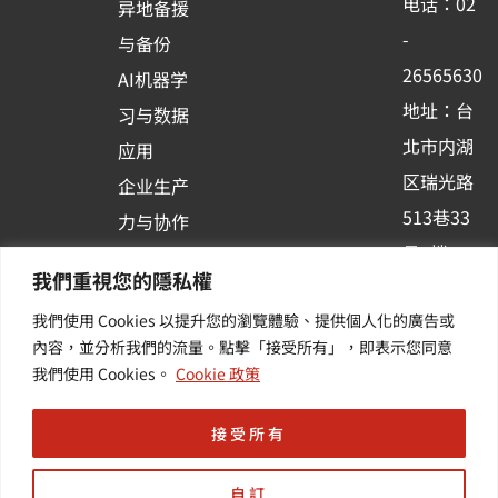
电话：02
异地备援
o
e
i
-
与备份
k
n
26565630
AI机器学
-
地址：台
习与数据
s
北市内湖
应用
q
区瑞光路
u
企业生产
513巷33
a
力与协作
r
号6楼
容器化平
我們重視您的隱私權
e
订阅羽升
台应用
我們使用 Cookies 以提升您的瀏覽體驗、提供個人化的廣告或
新讯 | 提
其他/增
內容，並分析我們的流量。點擊「接受所有」，即表示您同意
供您最新
值服务
我們使用 Cookies。
Cookie 政策
的活动及
产业资讯
接受所有
自訂