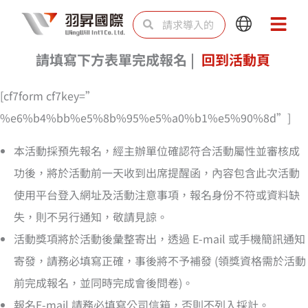
跳
Search
Search
Main
Main
至
Menu
Menu
内
請填寫下方表單完成報名 |
回到活動頁
容
[cf7form cf7key=”
%e6%b4%bb%e5%8b%95%e5%a0%b1%e5%90%8d”]
本活動採預先報名，經主辦單位確認符合活動屬性並審核成
功後，將於活動前一天收到出席提醒函，內容包含此次活動
使用平台登入網址及活動注意事項，報名身份不符或資料缺
失，則不另行通知，敬請見諒。
活動獎項將於活動後彙整寄出，透過 E-mail 或手機簡訊通知
寄發，請務必填寫正確，事後將不予補發 (領獎資格需於活動
前完成報名，並同時完成會後問卷)。
報名E-mail 請務必填寫公司信箱，否則不列入採計。