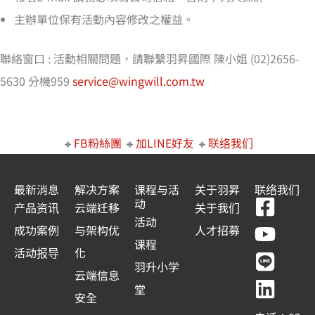
主辦單位保有活動內容修改之權益。
聯絡窗口 : 活動相關問題，請聯繫羽昇國際 陳小姐 (02)2656-
5630 分機959
service@wingwill.com.tw
🔸
FB粉絲團
🔸
加LINE好友
🔸
联络我们
最新消息
解决方案
课程与活
关于羽昇
联络我们
F
Y
L
L
动
产品资讯
云端迁移
关于我们
a
o
i
i
活动
成功案例
与架构优
人才招募
c
u
n
n
课程
活动报导
化
e
t
e
k
羽升小学
云端信息
b
u
e
堂
安全
o
b
d