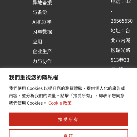
电话：02
异地备援
o
e
i
-
与备份
k
n
26565630
AI机器学
-
地址：台
习与数据
s
北市内湖
应用
q
区瑞光路
u
企业生产
513巷33
a
力与协作
r
号6楼
容器化平
我們重視您的隱私權
e
订阅羽升
台应用
我們使用 Cookies 以提升您的瀏覽體驗、提供個人化的廣告或
新讯 | 提
其他/增
內容，並分析我們的流量。點擊「接受所有」，即表示您同意
供您最新
值服务
我們使用 Cookies。
Cookie 政策
的活动及
产业资讯
接受所有
自訂