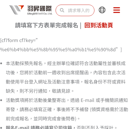
跳
Search
Search
Main
Main
至
Menu
Menu
内
請填寫下方表單完成報名 |
回到活動頁
容
[cf7form cf7key=”
%e6%b4%bb%e5%8b%95%e5%a0%b1%e5%90%8d”]
本活動採預先報名，經主辦單位確認符合活動屬性並審核成
功後，您將於活動前一週收到出席提醒函，內容包含此次活
動使用平台登入網址及活動注意事項，報名身份不符或資料
缺失，則不另行通知，敬請見諒。
活動獎項將於活動後彙整寄出，透過 E-mail 或手機簡訊通知
寄發，請務必填寫正確，事後將不予補發 (領獎資格需於活動
前完成報名，並同時完成會後問卷)。
報名E-mail 請務必填寫公司信箱，
否則不列入予採計。