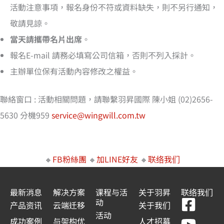
活動注意事項，報名身份不符或資料缺失，則不另行通知，
敬請見諒。
當天請攜帶名片出席
。
報名E-mail 請務必填寫公司信箱，否則不列入採計。
主辦單位保有活動內容修改之權益。
聯絡窗口 : 活動相關問題，請聯繫羽昇國際 陳小姐 (02)2656-
5630 分機959
service@wingwill.com.tw
🔸
FB粉絲團
🔸
加LINE好友
🔸
联络我们
最新消息
解决方案
课程与活
关于羽昇
联络我们
F
Y
L
L
动
产品资讯
云端迁移
关于我们
a
o
i
i
活动
成功案例
与架构优
人才招募