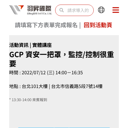
跳
Search
Search
Main
Main
至
Menu
Menu
内
請填寫下方表單完成報名 |
回到活動頁
容
活動資訊 | 實體講座
GCP 資安一把罩，監控/控制很重
要
時間 : 2022/07/12 (三) 14:00－16:35
地點 : 台北101大樓 | 台北市信義路5段7號14樓
* 13:30-14:00 來賓報到