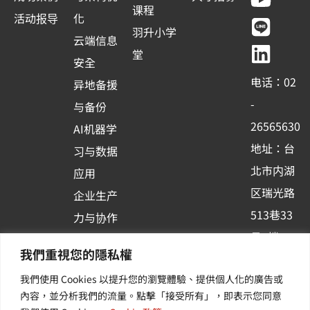
c
u
n
n
课程
活动报导
化
e
t
e
k
羽升小学
云端信息
b
u
e
堂
安全
o
b
d
电话：02
异地备援
o
e
i
-
与备份
k
n
26565630
AI机器学
-
地址：台
习与数据
s
北市内湖
应用
q
区瑞光路
u
企业生产
513巷33
a
力与协作
r
号6楼
容器化平
我們重視您的隱私權
e
订阅羽升
台应用
我們使用 Cookies 以提升您的瀏覽體驗、提供個人化的廣告或
新讯 | 提
其他/增
內容，並分析我們的流量。點擊「接受所有」，即表示您同意
供您最新
值服务