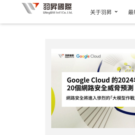
跳
关于羽昇
最
至
内
容