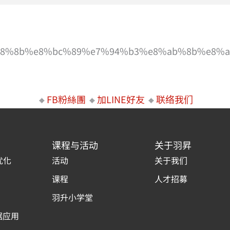
%b8%8b%e8%bc%89%e7%94%b3%e8%ab%8b%e8%a
🔸
FB粉絲團
🔸
加LINE好友
🔸
联络我们
课程与活动
关于羽昇
优化
活动
关于我们
课程
人才招募
羽升小学堂
据应用