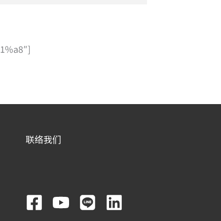
1%a8″]
联络我们
F
Y
L
L
a
o
i
i