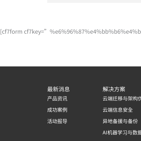
[cf7form cf7key=”%e6%96%87%e4%bb%b6%e4
最新消息
解决方案
产品资讯
云端迁移与架构
成功案例
云端信息安全
活动报导
异地备援与备份
AI机器学习与数