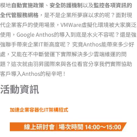
模地
自動實施政策
、
安全防護機制
以及
監控各項資訊的
全代管服務網格
，是不是企業所夢寐以求的呢？面對現
代企業客戶的使用場景，VMWare虛擬化環境被大家廣泛
使用，Google Anthos的導入到底是水火不容呢？還是強
強聯手帶來企業IT新高度呢？ 究竟Anthos能帶來多少好
處，又能在不中斷營運下實際解決多少雲端維運的問
題？這次就由羽昇國際來與各位看官分享我們實際協助
客戶導入Anthos的秘辛吧 !
活動資訊
加速企業容器化IT架構招式