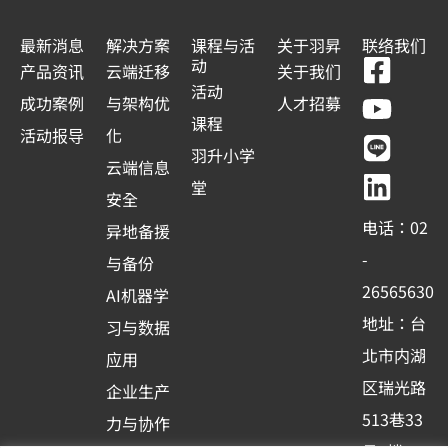
最新消息
解决方案
课程与活
关于羽昇
联络我们
F
Y
L
L
动
产品资讯
云端迁移
关于我们
a
o
i
i
活动
成功案例
与架构优
人才招募
c
u
n
n
课程
活动报导
化
e
t
e
k
羽升小学
云端信息
b
u
e
堂
安全
o
b
d
电话：02
异地备援
o
e
i
-
与备份
k
n
26565630
AI机器学
-
地址：台
习与数据
s
北市内湖
应用
q
区瑞光路
u
企业生产
513巷33
a
力与协作