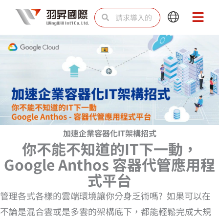
跳
Search
Search
Main
Main
至
Menu
Menu
内
容
加速企業容器化IT架構招式
你不能不知道的IT下一動，
Google Anthos 容器代管應用程
式平台
管理各式各樣的雲端環境讓你分身乏術嗎? 如果可以在
不論是混合雲或是多雲的架構底下，都能輕鬆完成大規