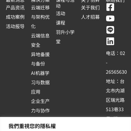
F
Y
L
L
动
产品资讯
云端迁移
关于我们
a
o
i
i
活动
成功案例
与架构优
人才招募
c
u
n
n
课程
活动报导
化
e
t
e
k
羽升小学
云端信息
b
u
e
堂
安全
o
b
d
电话：02
异地备援
o
e
i
-
与备份
k
n
26565630
AI机器学
-
地址：台
习与数据
s
北市内湖
应用
q
区瑞光路
u
企业生产
513巷33
a
力与协作
r
号6楼
容器化平
我們重視您的隱私權
e
订阅羽升
台应用