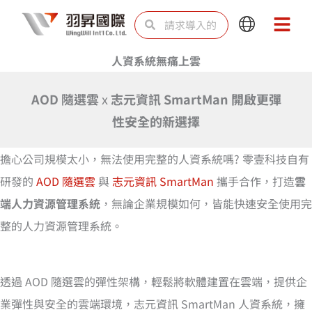
跳
Search
Search
Main
Main
至
Menu
Menu
内
人資系統無痛上雲
容
AOD 隨選雲
x
志元資訊 SmartMan
開啟更彈
性安全的新選擇
擔心公司規模太小，無法使用完整的人資系統嗎? 零壹科技自有
研發的
AOD 隨選雲
與
志元資訊 SmartMan
攜手合作，打造
雲
端人力資源管理系統
，無論企業規模如何，皆能快速安全使用完
整的人力資源管理系統。
透過 AOD 隨選雲的彈性架構，輕鬆將軟體建置在雲端，提供企
業彈性與安全的雲端環境，志元資訊 SmartMan 人資系統，擁