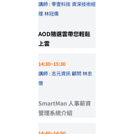
講師 : 零壹科技 資深技術經
理 林冠儒
AOD隨選雲帶您輕鬆
上雲
14:30~15:30
講師 : 志元資訊 顧問 林忠
億
SmartMan 人事薪資
管理系統介紹
14:40~14:50