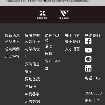
最新消息
解决方案
课程与活
关于羽昇
联络我们
F
Y
L
L
动
产品资讯
云端迁移
关于我们
a
o
i
i
活动
成功案例
与架构优
人才招募
c
u
n
n
课程
活动报导
化
e
t
e
k
羽升小学
云端信息
b
u
e
堂
安全
o
b
d
电话：02
异地备援
o
e
i
-
与备份
k
n
26565630
AI机器学
-
地址：台
习与数据
s