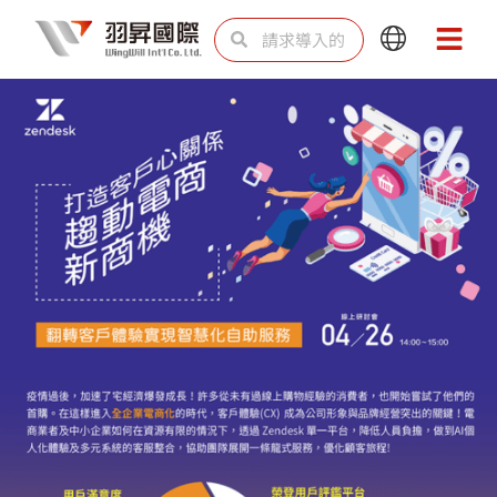
跳
Search
Search
Main
Main
至
Menu
Menu
内
容