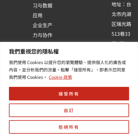
地址：台
习与数据
s
北市内湖
应用
q
区瑞光路
u
企业生产
513巷33
a
力与协作
r
号6楼
容器化平
我們重視您的隱私權
e
订阅羽升
台应用
我們使用 Cookies 以提升您的瀏覽體驗、提供個人化的廣告或
新讯 | 提
其他/增
內容，並分析我們的流量。點擊「接受所有」，即表示您同意
供您最新
值服务
我們使用 Cookies。
Cookie 政策
的活动及
产业资讯
接受所有
自訂
拒絕所有
Copyright © 羽昇國際股份有限公司