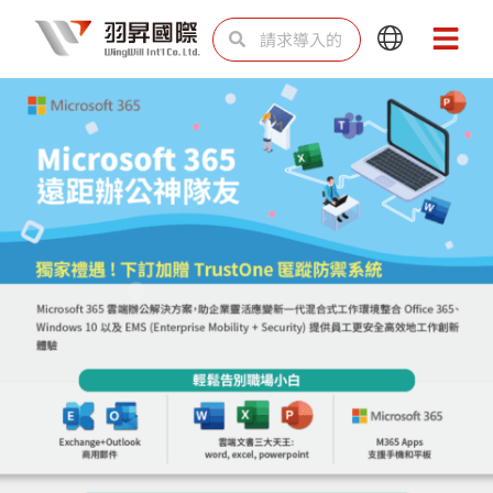
跳
Search
Search
Main
Main
至
Menu
Menu
内
容