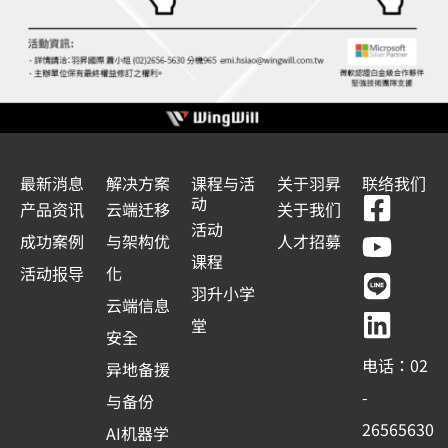
最新消息
解决方案
课程与活
关于羽昇
联络我们
F
Y
L
L
动
产品资讯
云端迁移
关于我们
a
o
i
i
活动
成功案例
与架构优
人才招募
c
u
n
n
课程
活动报导
化
e
t
e
k
羽升小学
云端信息
b
u
e
堂
安全
o
b
d
电话：02
异地备援
o
e
i
-
与备份
k
n
26565630
AI机器学
-