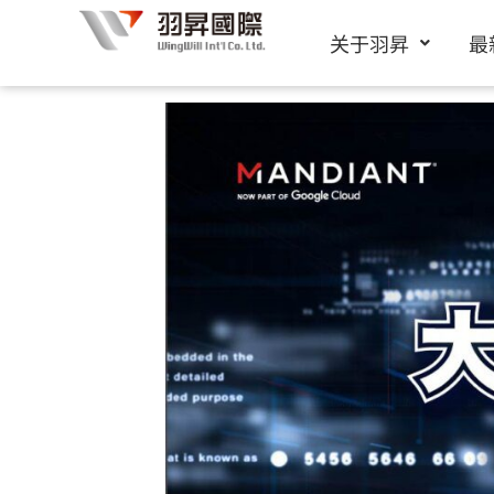
跳
关于羽昇
最
至
内
容