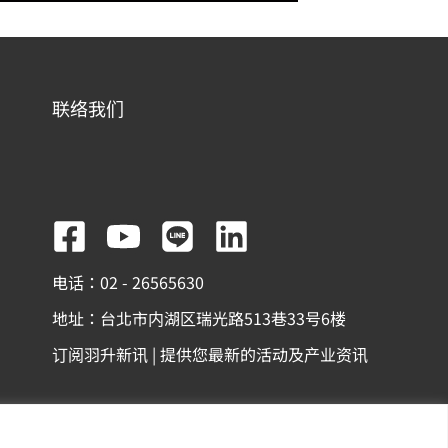
联络我们
F
Y
L
L
a
o
i
i
电话：02 - 26565630
c
u
n
n
地址：台北市内湖区瑞光路513巷33号6楼
e
t
e
k
订阅羽升新讯 | 提供您最新的活动及产业资讯
b
u
e
o
b
d
o
e
i