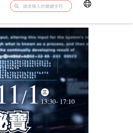
Main
Search
Search
Menu