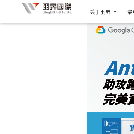
跳
关于羽昇
最
至
内
容