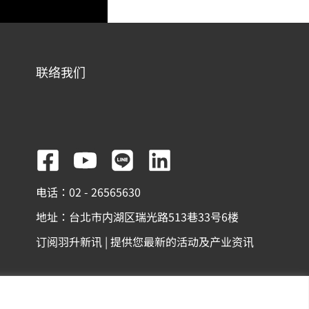
联络我们
F
Y
L
L
a
o
i
i
电话：02 - 26565630
c
u
n
n
地址：台北市内湖区瑞光路513巷33号6楼
e
t
e
k
订阅羽升新讯 | 提供您最新的活动及产业资讯
b
u
e
o
b
d
o
e
i
份有限公司